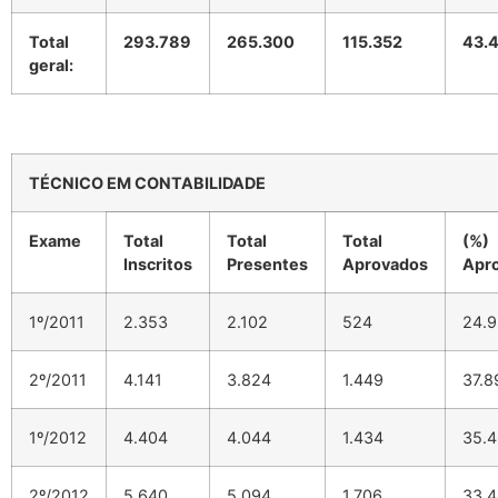
Total
293.789
265.300
115.352
43.
geral:
TÉCNICO EM CONTABILIDADE
Exame
Total
Total
Total
(%)
Inscritos
Presentes
Aprovados
Apr
1º/2011
2.353
2.102
524
24.
2º/2011
4.141
3.824
1.449
37.
1º/2012
4.404
4.044
1.434
35.
2º/2012
5.640
5.094
1.706
33.