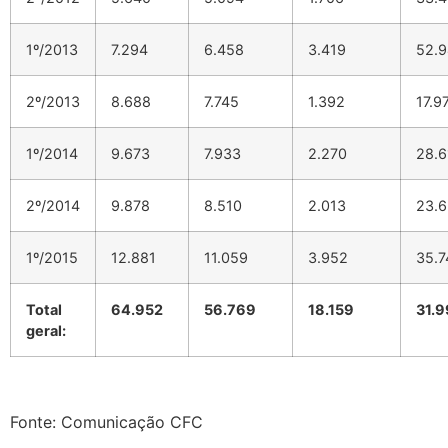
1º/2013
7.294
6.458
3.419
52.
2º/2013
8.688
7.745
1.392
17.9
1º/2014
9.673
7.933
2.270
28.
2º/2014
9.878
8.510
2.013
23.
1º/2015
12.881
11.059
3.952
35.
Total
64.952
56.769
18.159
31.
geral:
Fonte: Comunicação CFC