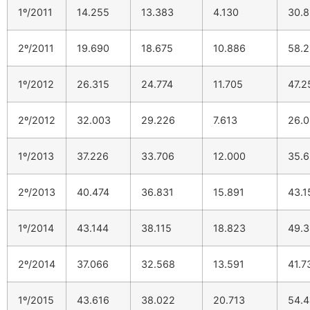
1º/2011
14.255
13.383
4.130
30.
2º/2011
19.690
18.675
10.886
58.
1º/2012
26.315
24.774
11.705
47.
2º/2012
32.003
29.226
7.613
26.
1º/2013
37.226
33.706
12.000
35.
2º/2013
40.474
36.831
15.891
43.
1º/2014
43.144
38.115
18.823
49.
2º/2014
37.066
32.568
13.591
41.7
1º/2015
43.616
38.022
20.713
54.