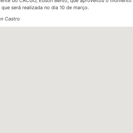
idente do CRCGO, Edson Bento, que aproveitou o momento p
 que será realizada no dia 10 de março.
an Castro