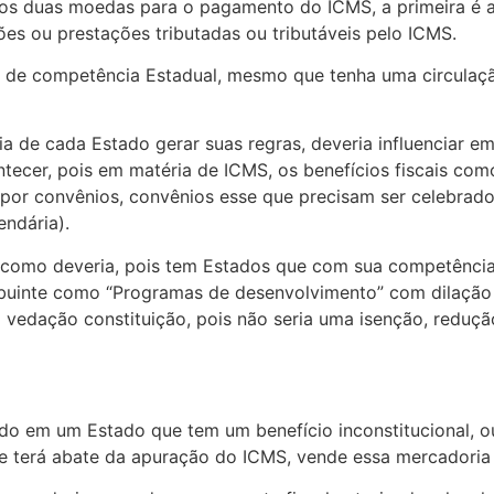
os duas moedas para o pagamento do ICMS, a primeira é a
es ou prestações tributadas ou tributáveis pelo ICMS.
de competência Estadual, mesmo que tenha uma circulação
 de cada Estado gerar suas regras, deveria influenciar e
ontecer, pois em matéria de ICMS, os benefícios fiscais com
or convênios, convênios esse que precisam ser celebrados
ndária).
omo deveria, pois tem Estados que com sua competência 
ntribuinte como “Programas de desenvolvimento” com dilaç
vedação constituição, pois não seria uma isenção, redução
ido em um Estado que tem um benefício inconstitucional, 
 terá abate da apuração do ICMS, vende essa mercadoria p