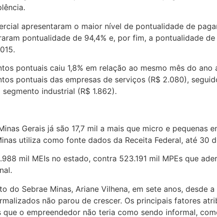
lência.
cial apresentaram o maior nível de pontualidade de pagam
traram pontualidade de 94,4% e, por fim, a pontualidade
015.
tos pontuais caiu 1,8% em relação ao mesmo mês do ano ant
ntos pontuais das empresas de serviços (R$ 2.080), seguid
segmento industrial (R$ 1.862).
inas Gerais já são 17,7 mil a mais que micro e pequenas e
nas utiliza como fonte dados da Receita Federal, até 30 de
.988 mil MEIs no estado, contra 523.191 mil MPEs que aderi
nal.
o do Sebrae Minas, Ariane Vilhena, em sete anos, desde 
ormalizados não parou de crescer. Os principais fatores at
os que o empreendedor não teria como sendo informal, com