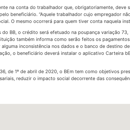
e na conta do trabalhador que, obrigatoriamente, deve se
elo beneficiário. “Aquele trabalhador cujo empregador não
al. O mesmo ocorrerá para quem tiver conta naquela institu
s do BB, o crédito será efetuado na poupança variação 73, 
nstituição também informa como serão feitos os pagamentos
alguma inconsistência nos dados e o banco de destino devo
ação, o beneficiário deverá instalar o aplicativo Carteira b
936, de 1º de abril de 2020, o BEm tem como objetivos pres
sariais, reduzir o impacto social decorrente das consequê