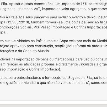
da Fifa. Apesar dessas concessões, um imposto de 15% sobre os g
 ingresso, chamado VAT, imposto de valor agregado, o que corres
tos à Fifa e aos seus parceiros para sediar o evento e deixou de a
opa (12.350/2010), também formou-se uma bolha de isenção fiscal
, Contribuições Sociais, PIS-Pasep Importação e Confins Importaçã
opa.
 em suas atividades no País durante a Copa veio por meio da Medida
 projeto aprovado para construção, ampliação, reforma ou moderniz
federações e da Copa do Mundo.
federais na importação de bens ou mercadorias para uso ou consum
em relação às atividades próprias e diretamente vinculadas à org
Pasep Importação e Cofins Importação).
ostos para patrocinadores e fornecedores. Segundo a Fifa, só fo
ão e gestão do Mundial e que não são vendidos no país”, como com