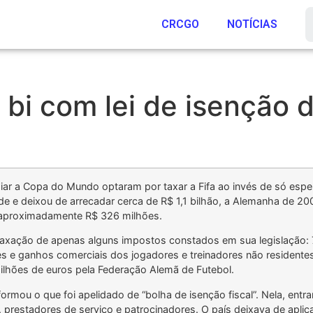
CRCGO
NOTÍCIAS
1 bi com lei de isenção
diar a Copa do Mundo optaram por taxar a Fifa ao invés de só espe
dade e deixou de arrecadar cerca de R$ 1,1 bilhão, a Alemanha de 
 aproximadamente R$ 326 milhões.
a taxação de apenas alguns impostos constados em sua legislação:
 e ganhos comerciais dos jogadores e treinadores não residente
ilhões de euros pela Federação Alemã de Futebol.
e formou o que foi apelidado de “bolha de isenção fiscal”. Nela, en
o, prestadores de serviço e patrocinadores. O país deixava de aplic