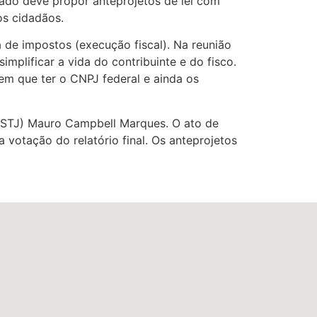
iado deve propor anteprojetos de lei com
os cidadãos.
a de impostos (execução fiscal). Na reunião
plificar a vida do contribuinte e do fisco.
em que ter o CNPJ federal e ainda os
 (STJ) Mauro Campbell Marques. O ato de
 votação do relatório final. Os anteprojetos