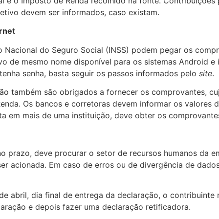
al e o Imposto de Renda recolhido na fonte. Contribuiçõe
etivo devem ser informados, caso existam.
rnet
to Nacional do Seguro Social (INSS) podem pegar os compr
ivo de mesmo nome disponível para os sistemas Android e 
 tenha senha, basta seguir os passos informados pelo
site
.
são também são obrigados a fornecer os comprovantes, cuj
enda. Os bancos e corretoras devem informar os valores d
ta em mais de uma instituição, deve obter os comprovantes
o prazo, deve procurar o setor de recursos humanos da emp
e ser acionada. Em caso de erros ou de divergência de dad
de abril
, dia final de entrega da declaração, o contribuint
laração e depois fazer uma declaração retificadora.