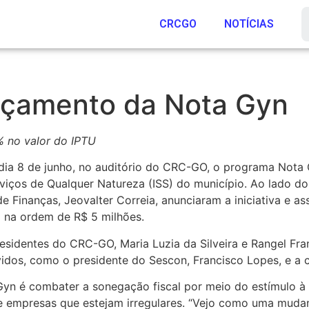
CRCGO
NOTÍCIAS
nçamento da Nota Gyn
% no valor do IPTU
 dia 8 de junho, no auditório do CRC-GO, o programa Nota
iços de Qualquer Natureza (ISS) do município. Ao lado do
o de Finanças, Jeovalter Correia, anunciaram a iniciativa e
 na ordem de R$ 5 milhões.
sidentes do CRC-GO, Maria Luzia da Silveira e Rangel Fran
dos, como o presidente do Sescon, Francisco Lopes, e a cl
Gyn é combater a sonegação fiscal por meio do estímulo à
 de empresas que estejam irregulares. “Vejo como uma mu