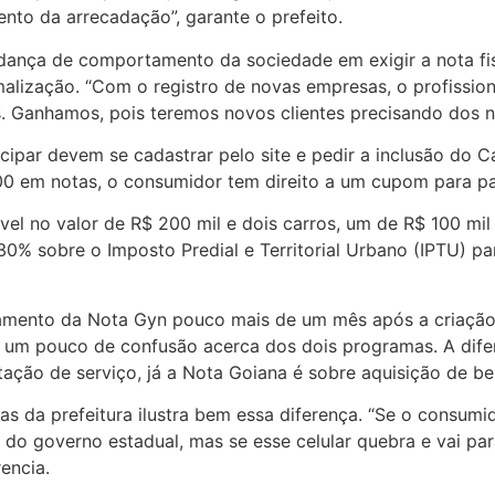
nto da arrecadação”, garante o prefeito.
udança de comportamento da sociedade em exigir a nota fis
lização. “Com o registro de novas empresas, o profissiona
. Ganhamos, pois teremos novos clientes precisando dos no
ipar devem se cadastrar pelo site e pedir a inclusão do C
00 em notas, o consumidor tem direito a um cupom para par
l no valor de R$ 200 mil e dois carros, um de R$ 100 mil
0% sobre o Imposto Predial e Territorial Urbano (IPTU) pa
amento da Nota Gyn pouco mais de um mês após a criação 
o, um pouco de confusão acerca dos dois programas. A difere
estação de serviço, já a Nota Goiana é sobre aquisição de be
s da prefeitura ilustra bem essa diferença. “Se o consumid
 do governo estadual, mas se esse celular quebra e vai pa
encia.