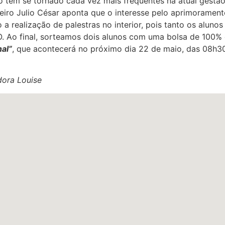
do têm se tornado cada vez mais frequentes na atual gestã
eiro Julio César aponta que o interesse pelo aprimoramen
a realização de palestras no interior, pois tanto os alun
. Ao final, sorteamos dois alunos com uma bolsa de 100% 
al”
, que acontecerá no próximo dia 22 de maio, das 08h30
dora Louise