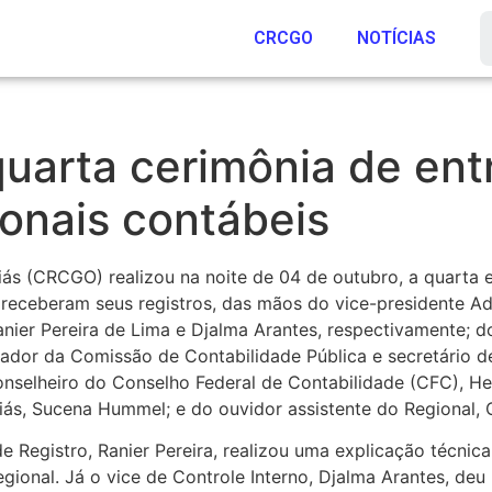
CRCGO
NOTÍCIAS
uarta cerimônia de ent
ionais contábeis
ás (CRCGO) realizou na noite de 04 de outubro, a quarta 
 receberam seus registros, das mãos do vice-presidente Adm
ier Pereira de Lima e Djalma Arantes, respectivamente; do 
nador da Comissão de Contabilidade Pública e secretário d
conselheiro do Conselho Federal de Contabilidade (CFC), H
ás, Sucena Hummel; e do ouvidor assistente do Regional, O
de Registro, Ranier Pereira, realizou uma explicação técn
onal. Já o vice de Controle Interno, Djalma Arantes, deu