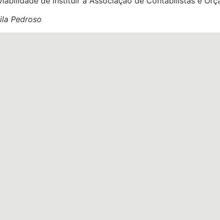
iabilidade de instituir a Associação de Contabilistas e Or
ila Pedroso