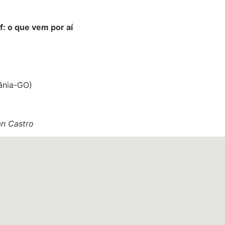
: o que vem por aí
iânia-GO)
an Castro