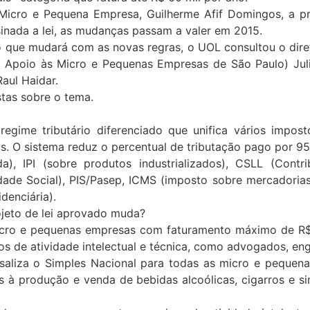
 Micro e Pequena Empresa, Guilherme Afif Domingos, a pr
inada a lei, as mudanças passam a valer em 2015.
 que mudará com as novas regras, o UOL consultou o direto
 Apoio às Micro e Pequenas Empresas de São Paulo) Juli
aul Haidar.
stas sobre o tema.
egime tributário diferenciado que unifica vários impos
. O sistema reduz o percentual de tributação pago por 9
a), IPI (sobre produtos industrializados), CSLL (Contri
ade Social), PIS/Pasep, ICMS (imposto sobre mercadorias
denciária).
ojeto de lei aprovado muda?
icro e pequenas empresas com faturamento máximo de R$ 3
os de atividade intelectual e técnica, como advogados, en
rsaliza o Simples Nacional para todas as micro e peque
s à produção e venda de bebidas alcoólicas, cigarros e si