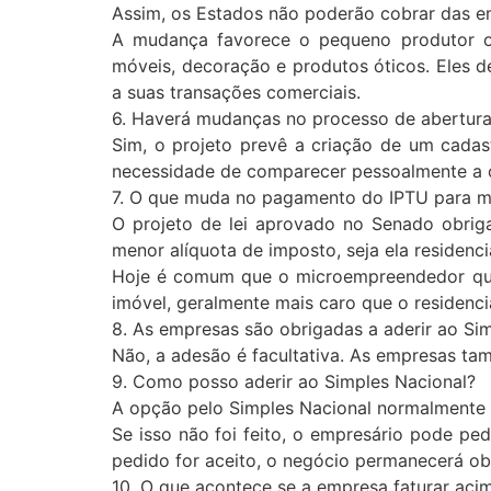
Assim, os Estados não poderão cobrar das emp
A mudança favorece o pequeno produtor ou 
móveis, decoração e produtos óticos. Eles d
a suas transações comerciais.
6. Haverá mudanças no processo de abertur
Sim, o projeto prevê a criação de um cadast
necessidade de comparecer pessoalmente a ó
7. O que muda no pagamento do IPTU para m
O projeto de lei aprovado no Senado obriga
menor alíquota de imposto, seja ela residenc
Hoje é comum que o microempreendedor que t
imóvel, geralmente mais caro que o residencia
8. As empresas são obrigadas a aderir ao Si
Não, a adesão é facultativa. As empresas ta
9. Como posso aderir ao Simples Nacional?
A opção pelo Simples Nacional normalmente é 
Se isso não foi feito, o empresário pode pe
pedido for aceito, o negócio permanecerá obr
10. O que acontece se a empresa faturar acim