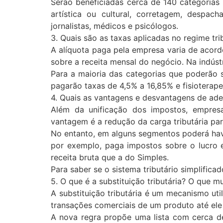
Serão beneficiadas cerca de 140 categorias d
artística ou cultural, corretagem, despacha
jornalistas, médicos e psicólogos.
3. Quais são as taxas aplicadas no regime tr
A alíquota paga pela empresa varia de acord
sobre a receita mensal do negócio. Na indústr
Para a maioria das categorias que poderão 
pagarão taxas de 4,5% a 16,85% e fisioterap
4. Quais as vantagens e desvantagens de ade
Além da unificação dos impostos, empresa
vantagem é a redução da carga tributária pa
No entanto, em alguns segmentos poderá hav
por exemplo, paga impostos sobre o lucro e
receita bruta que a do Simples.
Para saber se o sistema tributário simplific
5. O que é a substituição tributária? O que m
A substituição tributária é um mecanismo uti
transações comerciais de um produto até ele
A nova regra propõe uma lista com cerca de 