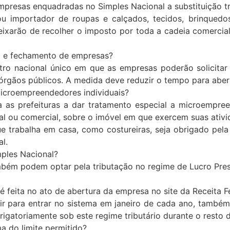
resas enquadradas no Simples Nacional a substituição trib
importador de roupas e calçados, tecidos, brinquedos, 
eixarão de recolher o imposto por toda a cadeia comercia
a e fechamento de empresas?
ro nacional único em que as empresas poderão solicitar 
rgãos públicos. A medida deve reduzir o tempo para aber
icroempreendedores individuais?
 as prefeituras a dar tratamento especial a microempreen
ial ou comercial, sobre o imóvel em que exercem suas ativi
rabalha em casa, como costureiras, seja obrigado pela 
l.
mples Nacional?
mbém podem optar pela tributação no regime de Lucro Pre
feita no ato de abertura da empresa no site da Receita Fe
dir para entrar no sistema em janeiro de cada ano, também
igatoriamente sob este regime tributário durante o resto 
a do limite permitido?