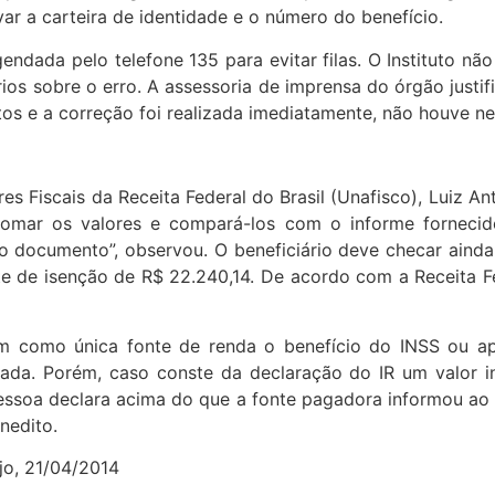
ar a carteira de identidade e o número do benefício.
endada pelo telefone 135 para evitar filas. O Instituto n
rios sobre o erro. A assessoria de imprensa do órgão justif
os e a correção foi realizada imediatamente, não houve n
es Fiscais da Receita Federal do Brasil (Unafisco), Luiz An
omar os valores e compará-los com o informe fornecido
ovo documento”, observou. O beneficiário deve checar aind
mite de isenção de R$ 22.240,14. De acordo com a Receita
êm como única fonte de renda o benefício do INSS ou ap
vada. Porém, caso conste da declaração do IR um valor in
pessoa declara acima do que a fonte pagadora informou ao
nedito.
jo, 21/04/2014