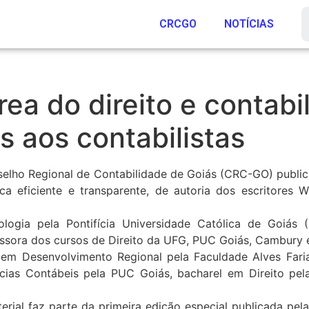
CRCGO
NOTÍCIAS
rea do direito e contab
s aos contabilistas
selho Regional de Contabilidade de Goiás (CRC-GO) publica
a eficiente e transparente, de autoria dos escritores We
logia pela Pontifícia Universidade Católica de Goiás 
essora dos cursos de Direito da UFG, PUC Goiás, Cambury 
 em Desenvolvimento Regional pela Faculdade Alves Faria
cias Contábeis pela PUC Goiás, bacharel em Direito pela
erial faz parte da primeira edição especial publicada pel