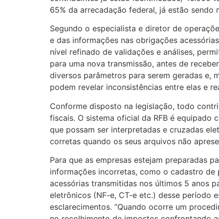
65% da arrecadação federal, já estão sendo 
Segundo o especialista e diretor de operaçõ
e das informações nas obrigações acessórias 
nível refinado de validações e análises, permi
para uma nova transmissão, antes de recebe
diversos parâmetros para serem geradas e, m
podem revelar inconsistências entre elas e re
Conforme disposto na legislação, todo contri
fiscais. O sistema oficial da RFB é equipad
que possam ser interpretadas e cruzadas el
corretas quando os seus arquivos não aprese
Para que as empresas estejam preparadas pa
informações incorretas, como o cadastro de p
acessórias transmitidas nos últimos 5 anos pa
eletrônicos (NF-e, CT-e etc.) desse período
esclarecimentos. “Quando ocorre um procedime
no recolhimento de impostos confrontando as