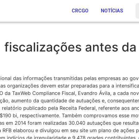
CRCGO
NOTÍCIAS
á fiscalizações antes d
ional das informações transmitidas pelas empresas ao gov
, as organizações devem estar preparadas para a intensific
O da TaxWeb Compliance Fiscal, Evandro Ávila, a cada no
ização, aumento da quantidade de autuações e, consequent
elatório publicado pela Receita Federal, referente aos an
e R$190 bi, respectivamente. Também comprovamos esse m
as em 2014 foram realizadas 30.040 autuações que resulta
a RFB elaborou e divulgou em seu site um plano de ações 
 tem indícios de irregularidade e 9.478 grades contribuint