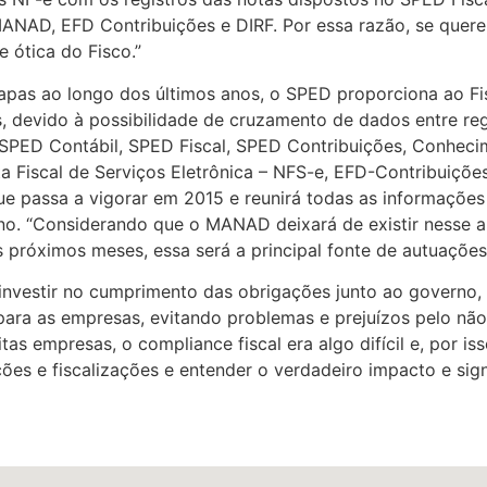
ANAD, EFD Contribuições e DIRF. Por essa razão, se quer
 ótica do Fisco.”
apas ao longo dos últimos anos, o SPED proporciona ao F
as, devido à possibilidade de cruzamento de dados entre r
: SPED Contábil, SPED Fiscal, SPED Contribuições, Conheci
a Fiscal de Serviços Eletrônica – NFS-e, EFD-Contribuiçõe
que passa a vigorar em 2015 e reunirá todas as informaçõe
o. “Considerando que o MANAD deixará de existir nesse a
 próximos meses, essa será a principal fonte de autuações
investir no cumprimento das obrigações junto ao governo,
para as empresas, evitando problemas e prejuízos pelo nã
as empresas, o compliance fiscal era algo difícil e, por iss
es e fiscalizações e entender o verdadeiro impacto e sign