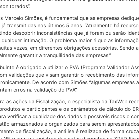
monitorados”.
es Marcelo Simões, é fundamental que as empresas dedique
já transmitidas nos últimos 5 anos. “Atualmente há recurs
tindo descobrir inconsistências que já foram ou serão ident
r qualquer intimação. O problema maior é que as informaç
uitas vezes, em diferentes obrigações acessórias. Sendo 
almente garantir a tranquilidade das empresas.”
buinte é obrigado a utilizar o PVA (Programa Validador Ass
o com validações que visam garantir o recebimento das inf
etronicamente. De acordo com Simões “algumas empresas a
ntam erros na validação do PVA”.
ra as ações da Fiscalização, o especialista da TaxWeb re
rodutos e participantes e os parâmetros de cálculo do ERP
ra verificar a qualidade dos dados e possíveis riscos e co
 estão armazenados e organizados para serem apresentados
nto de fiscalização, a análise é realizada de forma cruza
 NF-e com os registros das notas dispostos no SPED Fisca