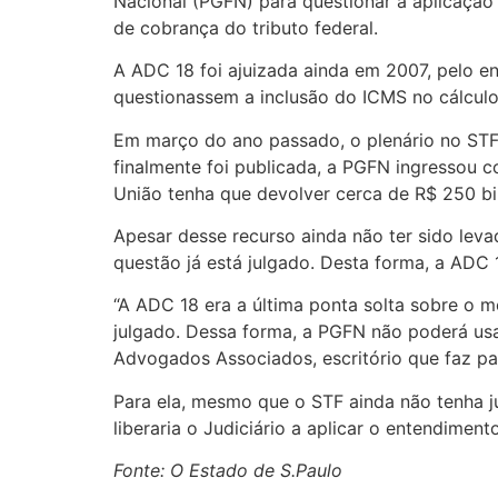
Nacional (PGFN) para questionar a aplicação
de cobrança do tributo federal.
A ADC 18 foi ajuizada ainda em 2007, pelo e
questionassem a inclusão do ICMS no cálculo
Em março do ano passado, o plenário no STF 
finalmente foi publicada, a PGFN ingressou c
União tenha que devolver cerca de R$ 250 bil
Apesar desse recurso ainda não ter sido leva
questão já está julgado. Desta forma, a ADC 1
“A ADC 18 era a última ponta solta sobre o m
julgado. Dessa forma, a PGFN não poderá usa
Advogados Associados, escritório que faz pa
Para ela, mesmo que o STF ainda não tenha 
liberaria o Judiciário a aplicar o entendime
Fonte: O Estado de S.Paulo