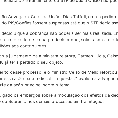
 imediata do entendimento do STF de que a União não pode 
ntão Advogado-Geral da União, Dias Toffoli, com o pedido 
 do PIS/Confins fossem suspensas até que o STF decidisse
decidiu que a cobrança não poderia ser mais realizada. E
om um pedido de embargo declaratório, solicitando a modul
hões aos contribuintes.
do a julgamento pela ministra relatora, Cármen Lúcia, Cels
8 já teria perdido o seu objeto.
érito desse processo, e o ministro Celso de Mello reforçou
r essa ação para rediscutir a questão”, avaliou a advoga
rte da ação principal sobre o tema.
julgado os embargos sobre a modulação dos efeitos da de
nto da Supremo nos demais processos em tramitação.