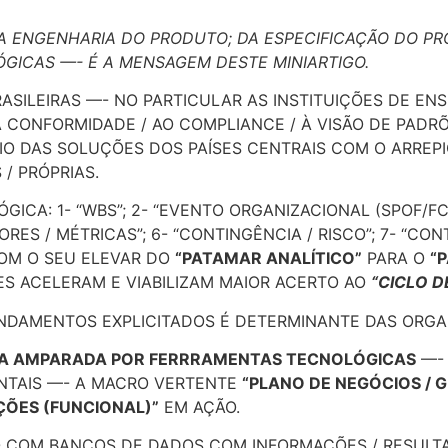
A ENGENHARIA DO PRODUTO; DA ESPECIFICAÇÃO DO P
GICAS —- É A MENSAGEM DESTE MINIARTIGO.
ASILEIRAS —- NO PARTICULAR AS INSTITUIÇÕES DE EN
À CONFORMIDADE / AO COMPLIANCE / À VISÃO DE PADR
O DAS SOLUÇÕES DOS PAÍSES CENTRAIS COM O ARREPI
/ PRÓPRIAS.
ICA: 1- “WBS”; 2- “EVENTO ORGANIZACIONAL (SPOF/FCS
RES / MÉTRICAS”; 6- “CONTINGÊNCIA / RISCO”; 7- “CO
COM O SEU ELEVAR DO
“PATAMAR ANALÍTICO”
PARA O
“
ES ACELERAM E VIABILIZAM MAIOR ACERTO AO
“CICLO 
NDAMENTOS EXPLICITADOS É DETERMINANTE DAS ORGA
A AMPARADA POR FERRRAMENTAS TECNOLÓGICAS
—- 
NTAIS —- A MACRO VERTENTE
“PLANO DE NEGÓCIOS / 
ÇÕES (FUNCIONAL)”
EM AÇÃO.
ÃO COM BANCOS DE DADOS COM INFORMAÇÕES / RESULT