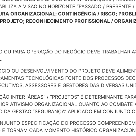
ILIZA A VISÃO NO HORIZONTE “PASSADO / PRESENTE /
RA ORGANIZACIONAL; CONTINGÊNCIA / RISCO; PROBL
O/ PROJETO; RECONHECIMENTO PROFISSIONAL / ORGANI
O OU PARA OPERAÇÃO DO NEGÓCIO DEVE TRABALHAR 
.
CIO OU DESENVOLVIMENTO DO PROJETO DEVE ALIMENTA
RRAMENTAS TECNOLÓGICAS FONTE DOS PROCESSOS DECI
ECUTIVOS, ASSESSORES E GESTORES DAS DIVERSAS UNI
O INTER “ÁREAS” / “PROJETOS” É DETERMINANTE PAR
IOR ATIVISMO ORGANIZACIONAL QUANTO AO COMBATE 
O DA GESTÃO “SEGURANÇA” APLICADO EM CONJUNTO C
ONJUNTO ESPECIFICAÇÃO DO PROCESSO COMPREENDEM
O E TORNAM CADA MOMENTO HISTÓRICO ORGANIZACION