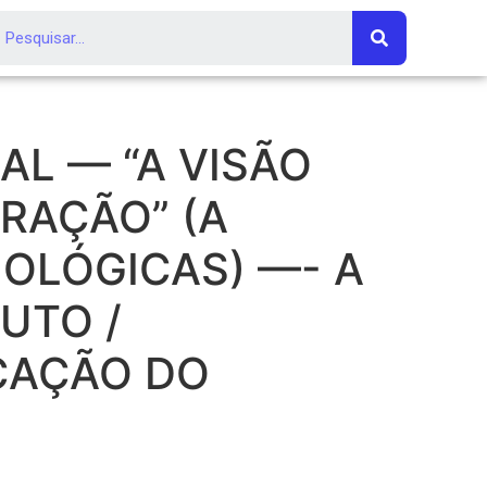
L — “A VISÃO
RAÇÃO” (A
OLÓGICAS) —- A
UTO /
ICAÇÃO DO