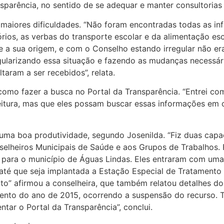
parência, no sentido de se adequar e manter consultorias 
maiores dificuldades. “Não foram encontradas todas as in
tórios, as verbas do transporte escolar e da alimentação 
e a sua origem, e com o Conselho estando irregular não era
ularizando essa situação e fazendo as mudanças necessária
taram a ser recebidos”, relata.
como fazer a busca no Portal da Transparência. “Entrei com
itura, mas que eles possam buscar essas informações em 
a boa produtividade, segundo Josenilda. “Fiz duas capac
selheiros Municipais de Saúde e aos Grupos de Trabalhos. 
para o município de Águas Lindas. Eles entraram com uma 
até que seja implantada a Estação Especial de Tratamento
nto” afirmou a conselheira, que também relatou detalhes
ento do ano de 2015, ocorrendo a suspensão do recurso. T
ntar o Portal da Transparência”, conclui.