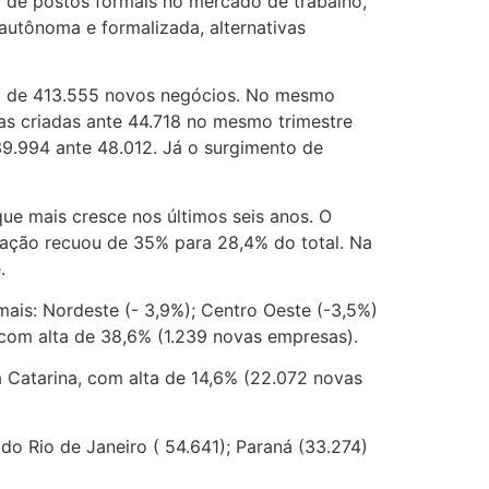
 de postos formais no mercado de trabalho,
utônoma e formalizada, alternativas
o de 413.555 novos negócios. No mesmo
as criadas ante 44.718 no mesmo trimestre
9.994 ante 48.012. Já o surgimento de
e mais cresce nos últimos seis anos. O
pação recuou de 35% para 28,4% do total. Na
.
ais: Nordeste (- 3,9%); Centro Oeste (-3,5%)
com alta de 38,6% (1.239 novas empresas).
a Catarina, com alta de 14,6% (22.072 novas
o Rio de Janeiro ( 54.641); Paraná (33.274)