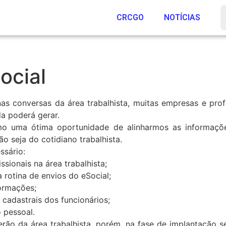
CRCGO
NOTÍCIAS
ocial
nas conversas da área trabalhista, muitas empresas e pr
a poderá gerar.
 uma ótima oportunidade de alinharmos as informações
o seja do cotidiano trabalhista.
ssário:
sionais na área trabalhista;
 rotina de envios do eSocial;
formações;
 cadastrais dos funcionários;
 pessoal.
rão da área trabalhista, porém, na fase de implantação s