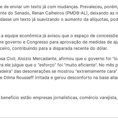
ade de enviar um texto já com mudanças. Prevaleceu, porém
ente do Senado, Renan Calheiros (PMDB-AL), deixando as n
ndasse um texto já suavizando o aumento da alíquotas, pod
que a equipe econômica já avisou que o espaço de concessõ
re governo e Congresso para aprovação de medidas de aju
ceiro, contribuindo para a disparada recente do dólar.
Casa Civil, Aloizio Mercadante, afirmou que o governo foi “
ele julgue que o “esforço” foi “muito eficiente”. No mês 
ncadeira” das desonerações se mostrou “extremamente cara”
 Dilma Rousseff irritada e gerou desconforto na base alia
enefício estão empresas jornalísticas, comércio varejista, 