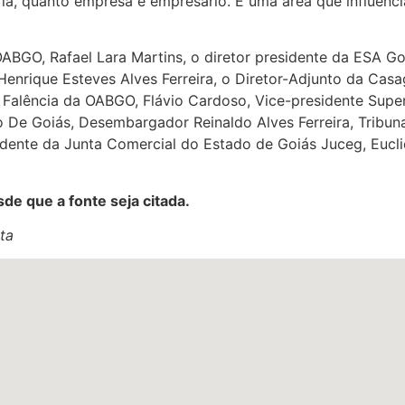
ia, quanto empresa e empresário. É uma área que influenc
ABGO, Rafael Lara Martins, o diretor presidente da ESA Goi
nrique Esteves Alves Ferreira, o Diretor-Adjunto da Casag
lência da OABGO, Flávio Cardoso, Vice-presidente Superio
o De Goiás, Desembargador Reinaldo Alves Ferreira, Tribun
dente da Junta Comercial do Estado de Goiás Juceg, Eucli
de que a fonte seja citada.
ta